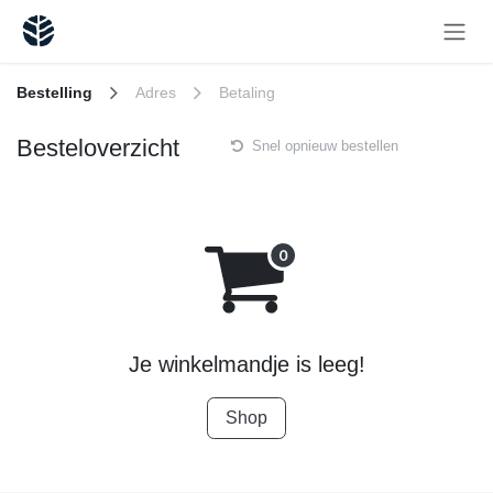
Overslaan naar inhoud
Bestelling
Adres
Betaling
Besteloverzicht
Snel opnieuw bestellen
Je winkelmandje is leeg!
Shop